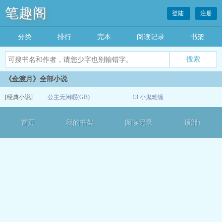
笔趣阁
登陆
注册
分类
排行
完本
阅读记录
书架
《佥渡月》全部小说
[经典小说]
公主无闲暇(GB)
13.小鬼难缠
12-13
首页
我的书架
阅读记录
顶部↑