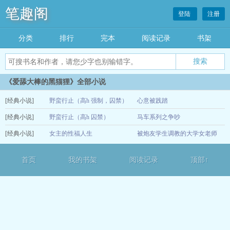
笔趣阁
登陆
注册
分类
排行
完本
阅读记录
书架
《爱舔大棒的黑猫狸》全部小说
[经典小说]
野蛮行止（高h 强制，囚禁）
心意被践踏
[经典小说]
野蛮行止（高h 囚禁）
马车系列之争吵
12-16
[经典小说]
女主的性福人生
被炮友学生调教的大学女老师
12-14
12-13
首页
我的书架
阅读记录
顶部↑