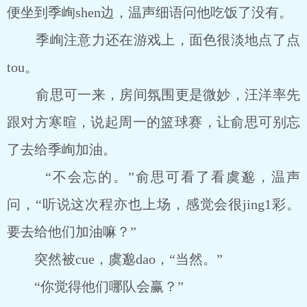
便坐到季峋shen边，温声细语问他吃饭了没有。
季峋注意力还在游戏上，面色很淡地点了点
tou。
俞思可一来，房间氛围更是微妙，汪洋率先
跟对方寒暄，说起周一的篮球赛，让俞思可别忘
了去给季峋加油。
“不会忘的。”俞思可看了看虞邈，温声
问，“听说这次程亦也上场，感觉会很jing1彩。
要去给他们加油嘛？”
突然被cue，虞邈dao，“当然。”
“你觉得他们哪队会赢？”