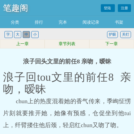
笔趣阁
登陆
注册
分类
排行
完本
阅读记录
书架
字:
大
中
小
护眼
关灯
上一章
章节列表
下一章
浪子回头文里的前任8 亲吻，暧昧
浪子回tou文里的前任8 亲
吻，暧昧
chun上的热度混着她的香气传来，季峋怔愣
片刻就要推开她，她像有预感，仓促坐到他tui
上，纤臂搂住他后颈，轻启红chun又吻了吻。