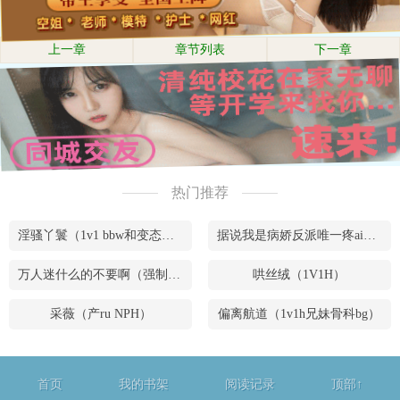
上一章
章节列表
下一章
热门推荐
淫骚丫鬟（1v1 bbw和变态腹黑男）
据说我是病娇反派唯一疼ai的妹妹（兄妹骨）
万人迷什么的不要啊（强制NPH）
哄丝绒（1V1H）
采薇（产ru NPH）
偏离航道（1v1h兄妹骨科bg）
首页
我的书架
阅读记录
顶部↑