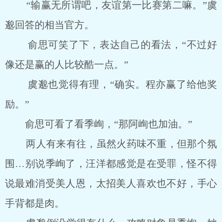
“输赢无所谓吧，友谊第一比赛第二嘛。”虞
邈回答的相当官方。
俞思可笑了下，表达自己的看法，“不过好
像还是赢的人比较酷一点。”
虞邈也觉得有理，“确实。程亦赢了给他奖
励。”
俞思可看了看季峋，“那阿峋也加油。”
两人有来有往，虽然火药味不重，但那个氛
围…别说季峋了，汪洋都感觉是在受罪，怪不得
说最难消受美人恩，太招美人喜欢也不好，手心
手背都是肉。