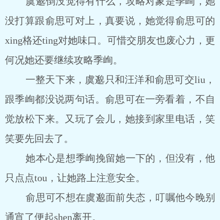
虞邈倒没觉得有什么，攻略对象是季峋，她
没打算跟俞思可对上，真要说，她觉得俞思可的
xing格还ting对她味口。可惜交朋友也废心力，更
何况她还要继续攻略季峋。
一整天下来，虞邈只和汪洋和俞思可交liu，
跟季峋都没说两句话。俞思可在一旁看着，不自
觉放松下来。又玩了会儿，她接到家里电话，笑
笑要先回去了。
她本心是想季峋挽留她一下的，但没有，他
只点点tou，让她路上注意安全。
俞思可不想在虞邈面前失态，叮嘱他今晚别
通宵了便起shen离开。