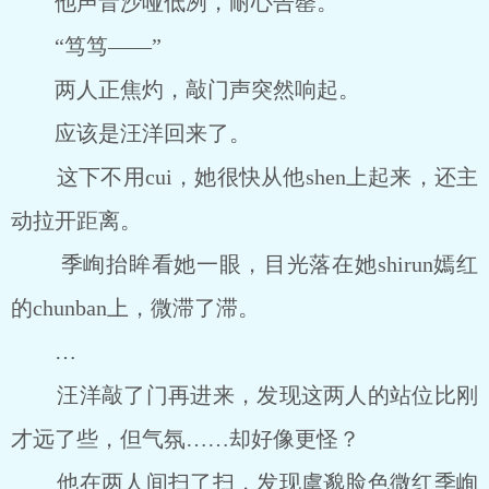
他声音沙哑低冽，耐心告罄。
“笃笃――”
两人正焦灼，敲门声突然响起。
应该是汪洋回来了。
这下不用cui，她很快从他shen上起来，还主
动拉开距离。
季峋抬眸看她一眼，目光落在她shirun嫣红
的chunban上，微滞了滞。
…
汪洋敲了门再进来，发现这两人的站位比刚
才远了些，但气氛……却好像更怪？
他在两人间扫了扫，发现虞邈脸色微红季峋