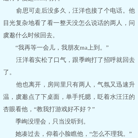
俞思可走后没多久，汪洋也接了个电话。他
目光复杂地看了看一整天没怎么说话的两人，问
虞邈什么时候回去。
“我再等一会儿，我朋友ma上到。”
汪洋着实松了口气，跟季峋打了招呼就回去
了。
他也离开，房间里只有两人，气氛又迅速升
温，虞邈点了下桌面，单手托腮，眨着水汪汪的
杏眼看他，“教我打游戏好不好？”
季峋没理会，只当没听到。
她凑过去，仰着小脸瞧他，“怎么不理我。”