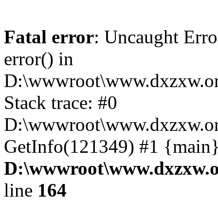
Fatal error
: Uncaught Erro
error() in
D:\wwwroot\www.dxzxw.org
Stack trace: #0
D:\wwwroot\www.dxzxw.org
GetInfo(121349) #1 {main}
D:\wwwroot\www.dxzxw.or
line
164