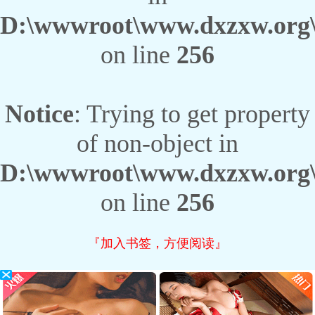
D:\wwwroot\www.dxzxw.org\w
on line
256
Notice
: Trying to get property
of non-object in
D:\wwwroot\www.dxzxw.org\w
on line
256
『加入书签，方便阅读』