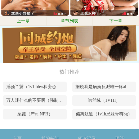
上一章
章节列表
下一章
热门推荐
淫骚丫鬟（1v1 bbw和变态腹黑男）
据说我是病娇反派唯一疼ai的妹妹（兄妹骨）
万人迷什么的不要啊（强制NPH）
哄丝绒（1V1H）
采薇（产ru NPH）
偏离航道（1v1h兄妹骨科bg）
首页
我的书架
阅读记录
顶部↑