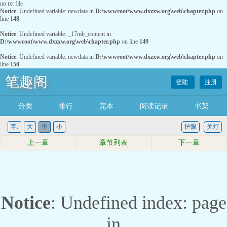
no txt file
Notice
: Undefined variable: newdata in
D:\wwwroot\www.dxzxw.org\web\chapter.php
on
line
148
Notice
: Undefined variable: _17mb_content in
D:\wwwroot\www.dxzxw.org\web\chapter.php
on line
149
Notice
: Undefined variable: newdata in
D:\wwwroot\www.dxzxw.org\web\chapter.php
on
line
150
笔趣阁
登陆
注册
分类
排行
完本
阅读记录
书架
字:
大
中
小
护眼
关灯
上一章
章节列表
下一章
Notice
: Undefined index: page
in