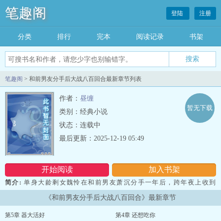
笔趣阁
登陆
注册
分类
排行
完本
阅读记录
书架
笔趣阁
> 和前男友分手后大战八百回合最新章节列表
作者：
昼缠
暂无下载
类别：经典小说
状态：连载中
最后更新：2025-12-19 05:49
开始阅读
加入书架
简介:
单身大龄剩女魏怜在和前男友萧沉分手一年后，跨年夜上收到
对方的一条消息：“做ai吗？”从此以后开启了没羞没臊的生活……...
《和前男友分手后大战八百回合》最新章节
第5章 器大活好
第4章 还想吃你