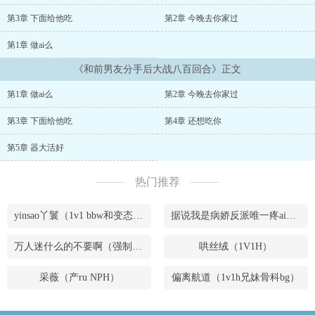
第3章 下面给他吃
第2章 今晚去你家过
第1章 做ai么
《和前男友分手后大战八百回合》正文
第1章 做ai么
第2章 今晚去你家过
第3章 下面给他吃
第4章 还想吃你
第5章 器大活好
热门推荐
yinsao丫鬟（1v1 bbw和变态腹黑男）
据说我是病娇反派唯一疼ai的妹妹（兄妹骨）
万人迷什么的不要啊（强制NPH）
哄丝绒（1V1H）
采薇（产ru NPH）
偏离航道（1v1h兄妹骨科bg）