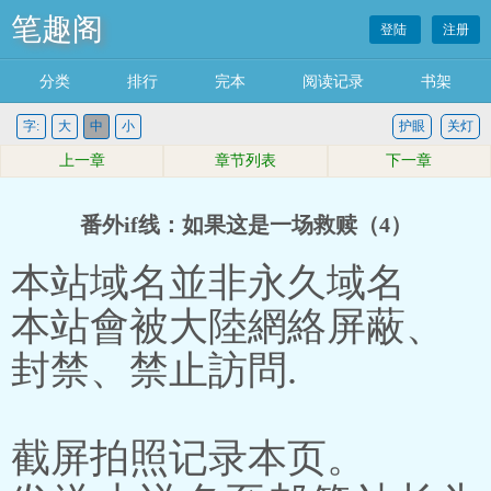
笔趣阁
登陆
注册
分类
排行
完本
阅读记录
书架
字:
大
中
小
护眼
关灯
上一章
章节列表
下一章
番外if线：如果这是一场救赎（4）
本站域名並非永久域名
本站會被大陸網絡屏蔽、
封禁、禁止訪問.
截屏拍照记录本页。