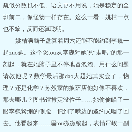
貌似分数也不低。语文更不用说，她是稳定的全
班前二，像怪物一样存在。这么一看，姚桔一点
也不笨，反而还算聪明。
姚桔满脑子盘算着周六还能不能约到李巍一
起zuo题。这个念tou从李巍对她说“走吧”的那一
刻起，就在她脑子里不停地冒泡泡。用什么问题
请教他呢？数学最后那dao大题她其实会了，物
理？还是化学？苏然家的披萨店他好像不喜欢，
那去哪儿？图书馆肯定没位子……她偷偷瞄了一
眼李巍紧绷的侧脸，把到了嘴边的邀约又咽了回
去。他看起来……眉tou微微锁起，表情严峻一副