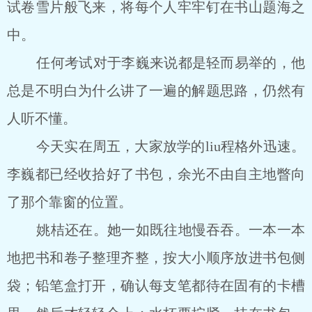
试卷雪片般飞来，将每个人牢牢钉在书山题海之
中。
任何考试对于李巍来说都是轻而易举的，他
总是不明白为什么讲了一遍的解题思路，仍然有
人听不懂。
今天实在周五，大家放学的liu程格外迅速。
李巍都已经收拾好了书包，余光不由自主地瞥向
了那个靠窗的位置。
姚桔还在。她一如既往地慢吞吞。一本一本
地把书和卷子整理齐整，按大小顺序放进书包侧
袋；铅笔盒打开，确认每支笔都待在固有的卡槽