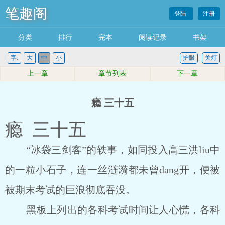
笔趣阁
登陆
注册
分类
排行
完本
阅读记录
书架
字:
大
中
小
护眼
关灯
上一章
章节列表
下一章
瘾 三十五
瘾 三十五
“冰袋三剑客”的轶事，如同投入高三洪liu中
的一粒小石子，连一丝涟漪都未曾dang开，便被
被期末考试的巨浪彻底吞没。
黑板上列出的各科考试时间让人心慌，各科