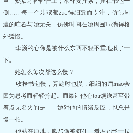
里，然后才轻轻合上；水杯要拧紧，挂在书包一
侧……每一个步骤都zuo得细致而专注，仿佛周
遭的喧嚣与她无关，仿佛时间在她周围liu淌得格
外缓慢。
李巍的心像是被什么东西不轻不重地揪了一
下。
她怎么每次都这么慢？
收拾书包慢，算题时也慢，细细的眉mao会
因为思考而轻轻拧起。而最让他心tou烦躁甚至带
着点无名火的是――她对他的情绪反应，也总是
慢一拍。
他站在原地，脚步像被钉住。看着她终于拉