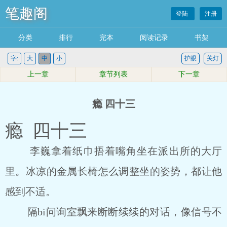
笔趣阁
登陆
注册
分类
排行
完本
阅读记录
书架
字:
大
中
小
护眼
关灯
上一章
章节列表
下一章
瘾 四十三
瘾 四十三
李巍拿着纸巾捂着嘴角坐在派出所的大厅
里。冰凉的金属长椅怎么调整坐的姿势，都让他
感到不适。
隔bi问询室飘来断断续续的对话，像信号不