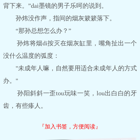
背下来。”dai墨镜的男子乐呵的说到。
孙炜没作声，指间的烟灰簌簌落下。
“那孙总想怎么办？”
孙炜将烟di按灭在烟灰缸里，嘴角扯出一个
没什么温度的弧度：
"未成年人嘛，自然要用适合未成年人的方式
办。"
孙阳斜斜一歪tou玩味一笑，lou出白白的牙
齿，有些瘆人。
『加入书签，方便阅读』