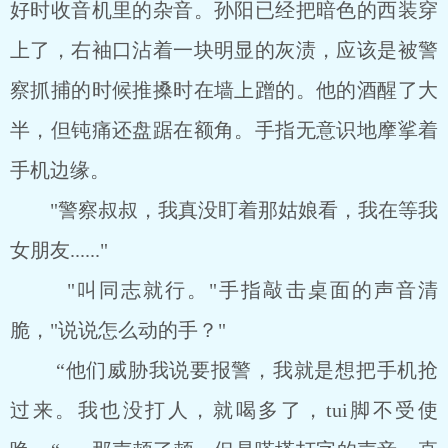
好时收音机里的杂音。孙阳已经把暗色的西装穿
上了，右袖口沾着一块明显的灰渍，应该是被警
察抓捕的时候推搡时在墙上蹭的。他的酒醒了大
半，但钝痛还盘踞在额角。手指无意识地摩挲着
手机边缘。
"警察叔叔，我真没盯着那姑娘看，我在等我
女朋友......"
"叫同志就行。"手指敲击桌面的声音清
脆，"说说怎么动的手？"
“他们威胁我说要报警，我就是想把手机抢
过来。我也没打人，就喝多了，tui脚不受使