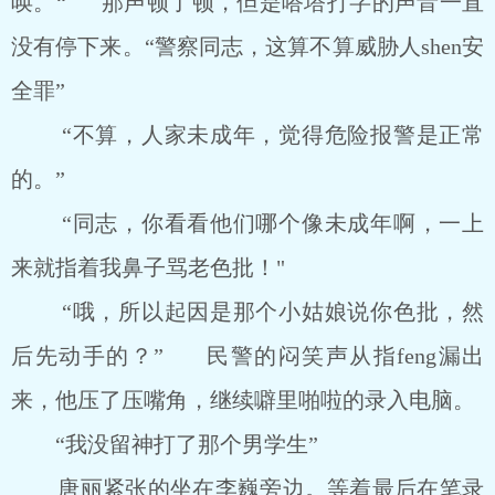
唤。“ 那声顿了顿，但是嗒塔打字的声音一直
没有停下来。“警察同志，这算不算威胁人shen安
全罪”
“不算，人家未成年，觉得危险报警是正常
的。”
“同志，你看看他们哪个像未成年啊，一上
来就指着我鼻子骂老色批！"
“哦，所以起因是那个小姑娘说你色批，然
后先动手的？” 民警的闷笑声从指feng漏出
来，他压了压嘴角，继续噼里啪啦的录入电脑。
“我没留神打了那个男学生”
唐丽紧张的坐在李巍旁边。等着最后在笔录