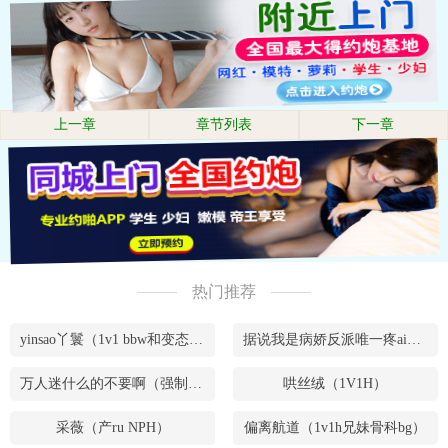
上一章
章节列表
下一章
热门推荐
yinsao丫鬟（1v1 bbw和变态腹黑男）
据说我是病娇反派唯一疼ai的妹妹（兄妹骨）
万人迷什么的不要啊（强制NPH）
哄丝绒（1V1H）
采薇（产ru NPH）
偏离航道（1v1h兄妹骨科bg）