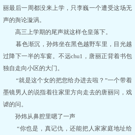
丽最后一周都没来上学，只李巍一个遭受这场无
声的舆论漩涡。
高三上学期的尾声就这样仓皇落下。
暮色渐沉，孙炜坐在黑色越野车里，目光越
过降下一半的车窗。不远chu1，唐丽正背着书包
独自走向小区的大门。
“就是这个女的把您给办进去啦？”一个带着
墨镜男人的说指着往家里方向走去的唐丽问，戏
谑的问。
孙炜从鼻腔里嗯了一声
“你也是，真记仇，还能把人家家庭地址给