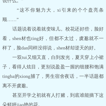
说什么。”
“这不你魅力大，xi引来的个个盘亮条
顺……”
话题说着说着就变味儿。校花还好些，脸好
看，shen材也ting好，但都不太过，虞邈就不一
样了，脸dan同样没得说，shen材却逆天的好。
一双tui又细又直，白到发光，夏天穿上小裙
子，看得人炫目，更别说盈盈一握的细腰和饱满
tingba的xiong脯了，男生宿舍夜话，一半话题都
离不开虞邈。
甚至开学之初就有人打赌，到底谁能摘下这
朵鲜妍jiao艳的花。