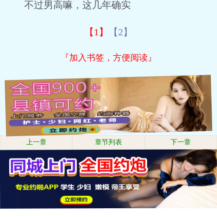
不过男高嘛，这几年确实
【1】
【2】
『加入书签，方便阅读』
上一章
章节列表
下一章