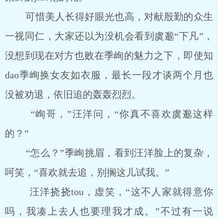
可惜美人长得好眼光也高，对献殷勤的众生
一视同仁，大家还以为没机会看到虞邈“下凡”，
没想到现在对方也败在季峋的魅力之下，即使知
dao季峋换女友如衣服，最长一段才谈两个月也
没被劝退，依旧追的轰轰烈烈。
“峋哥，”汪洋问，“你真不喜欢虞邈这样
的？”
“怎么？”季峋挑眉，看到汪洋脸上的复杂，
呵笑，“喜欢就去追，别搁这儿试我。”
汪洋挠挠tou，虚笑，“这不人家就得意你
吗，我凑上去人也要理我才成。”不过有一说