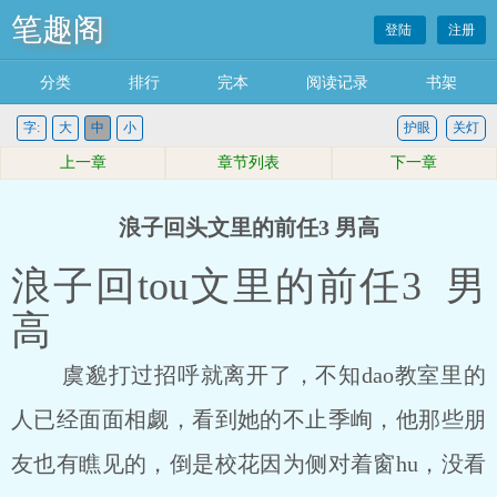
笔趣阁
登陆
注册
分类
排行
完本
阅读记录
书架
字:
大
中
小
护眼
关灯
上一章
章节列表
下一章
浪子回头文里的前任3 男高
浪子回tou文里的前任3 男
高
虞邈打过招呼就离开了，不知dao教室里的
人已经面面相觑，看到她的不止季峋，他那些朋
友也有瞧见的，倒是校花因为侧对着窗hu，没看