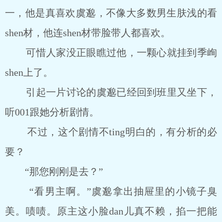
一，他是真喜欢虞邈，不像大多数男生肤浅的看
shen材，他连shen材带脸带人都喜欢。
可惜人家没正眼瞧过他，一颗心就挂到季峋
shen上了。
引起一片讨论的虞邈已经回到班里又坐下，
听001跟她分析剧情。
不过，这个剧情不ting明白的，有分析的必
要？
“那您刚刚是去？”
“看男主啊。”虞邈拿出抽屉里的小镜子臭
美。啧啧。原主这小脸dan儿真不赖，掐一把能