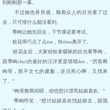
到刚刚那一幕。
不过她也有所感，顺着众人的目光看了过
去，只可惜什么都没看到。
季峋让她先回去，下节课还要考试。
校花乖巧点了点tou，转shen离开了。
校花走后，大家纷纷拿暧昧的目光看季峋，
跟季峋chu1的最好的汪洋更是啧啧dao，“厉害啊
峋哥，那不文七的虞邈，还没死心啊，又找来
了。”
“峋哥教两招呗，咱也想讨漂亮姑娘喜欢。”
季峋哼笑，“想讨姑娘喜欢找姑娘去，跟我