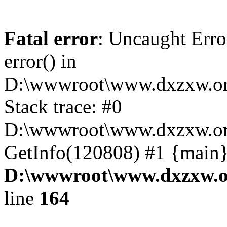
Fatal error
: Uncaught Erro
error() in
D:\wwwroot\www.dxzxw.org
Stack trace: #0
D:\wwwroot\www.dxzxw.org
GetInfo(120808) #1 {main}
D:\wwwroot\www.dxzxw.or
line
164