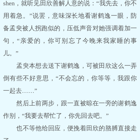
shen，就听见田欣善解人意的说：“我先去，你不
用着急。”说罢，意味深长地看谢鹤逸一眼，防
备孟臾被人拐跑似的，压低声音对她强调着加一
句，“亲爱的，你可别忘了今晚来我家睡的事
儿。”
孟臾本想去送下谢鹤逸，可被田欣这么一弄
倒有些不好意思，“不会忘的，你等等，我跟你
一起去……”
然后上前两步，跟一直被晾在一旁的谢鹤逸
作别，“我要去帮忙了，你先回去吧。”
也不等他给回应，便挽着田欣的胳膊直接走