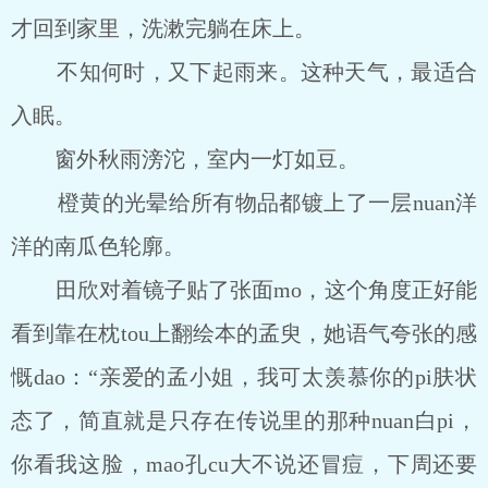
才回到家里，洗漱完躺在床上。
不知何时，又下起雨来。这种天气，最适合
入眠。
窗外秋雨滂沱，室内一灯如豆。
橙黄的光晕给所有物品都镀上了一层nuan洋
洋的南瓜色轮廓。
田欣对着镜子贴了张面mo，这个角度正好能
看到靠在枕tou上翻绘本的孟臾，她语气夸张的感
慨dao：“亲爱的孟小姐，我可太羡慕你的pi肤状
态了，简直就是只存在传说里的那种nuan白pi，
你看我这脸，mao孔cu大不说还冒痘，下周还要