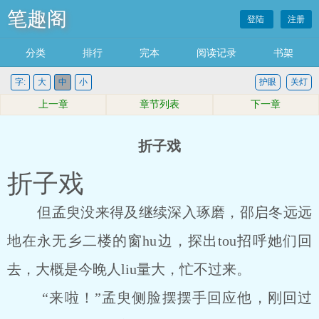
笔趣阁
登陆
注册
分类
排行
完本
阅读记录
书架
字:
大
中
小
护眼
关灯
上一章
章节列表
下一章
折子戏
折子戏
但孟臾没来得及继续深入琢磨，邵启冬远远
地在永无乡二楼的窗hu边，探出tou招呼她们回
去，大概是今晚人liu量大，忙不过来。
“来啦！”孟臾侧脸摆摆手回应他，刚回过